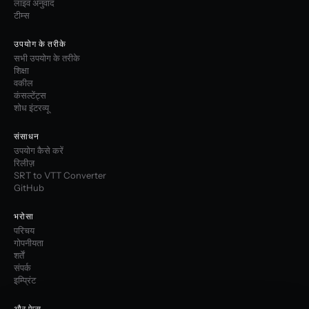
लाइव अनुवाद
टीम्स
उपयोग के तरीके
सभी उपयोग के तरीके
शिक्षा
वकील
कंसल्टेंट्स
शोध इंटरव्यू
संसाधन
उपयोग कैसे करें
रिलीज़
SRT to VTT Converter
GitHub
भरोसा
परिचय
गोपनीयता
शर्तें
संपर्क
इम्प्रिंट
और ऐप्स