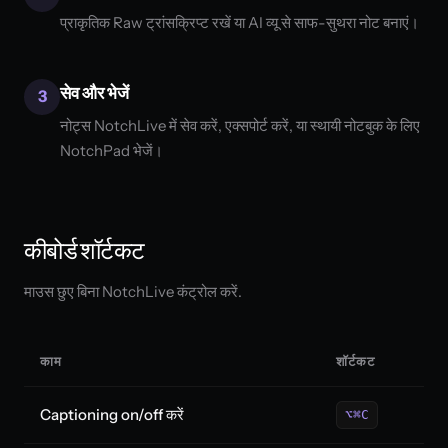
प्राकृतिक Raw ट्रांसक्रिप्ट रखें या AI व्यू से साफ-सुथरा नोट बनाएं।
सेव और भेजें
3
नोट्स NotchLive में सेव करें, एक्सपोर्ट करें, या स्थायी नोटबुक के लिए
NotchPad भेजें।
कीबोर्ड शॉर्टकट
माउस छुए बिना NotchLive कंट्रोल करें.
काम
शॉर्टकट
Captioning on/off करें
⌥⌘C