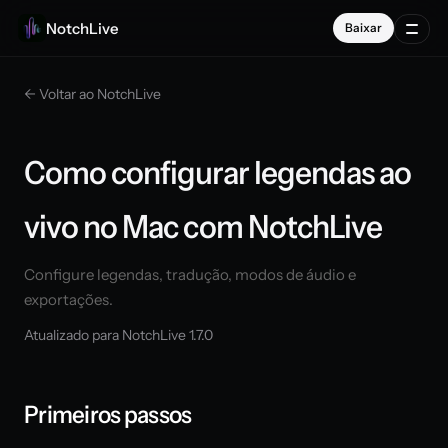
NotchLive
Baixar
← Voltar ao NotchLive
Como configurar legendas ao
vivo no Mac com NotchLive
Configure legendas, tradução, modos de áudio e
exportações.
Atualizado para NotchLive 1.7.0
Primeiros passos