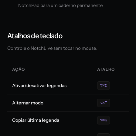
NotchPad para um caderno permanente.
Atalhos de teclado
Controle o NotchLive sem tocar no mouse.
AÇÃO
ATALHO
Ativar/desativar legendas
⌥⌘C
Alternar modo
⌥⌘T
Copiar última legenda
⌥⌘K