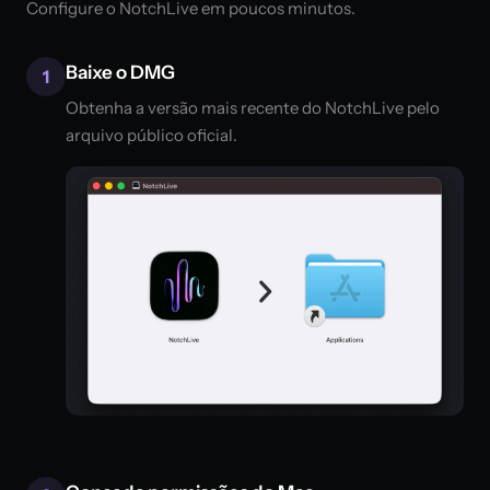
Configure o NotchLive em poucos minutos.
Baixe o DMG
1
Obtenha a versão mais recente do NotchLive pelo
arquivo público oficial.