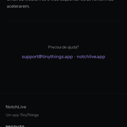
acelerarem.
Precisa de ajuda?
support@tinythings.app
·
notchlive.app
NotchLive
Um app
TinyThings
PRODUTO